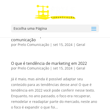
por
Prelo Comunicação
|
set 15, 2024
|
Geral
Escolha uma Página
Como escrever para cada veículo de
comunicação
por
Prelo Comunicação
|
set 15, 2024
|
Geral
O que é tendência de marketing em 2022
por
Prelo Comunicação
|
set 15, 2024
|
Geral
Já é maio, mas ainda é possível adaptar seu
conteúdo para as tendências desse ano! O que é
tendência em 2022 você pode conferir nesse texto.
Enquanto, no ano passado, o foco era recuperar,
remodelar e readaptar parte do mercado, neste ano
o foco é expandir o que foi...