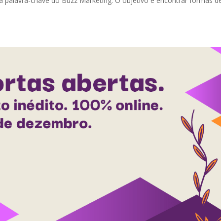
a palavra-chave do Buzz Marketing. O objetivo é encontrar formas d